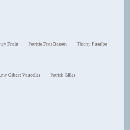
nney
Frain
Patricia
Frat Besson
Thierry
Fusalba
Amy
Gibert Vaucelles
Patrick
Gilles