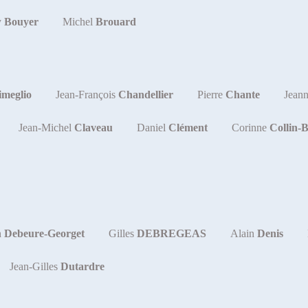
y
Bouyer
Michel
Brouard
imeglio
Jean-François
Chandellier
Pierre
Chante
Jean
Jean-Michel
Claveau
Daniel
Clément
Corinne
Collin-B
n
Debeure-Georget
Gilles
DEBREGEAS
Alain
Denis
Jean-Gilles
Dutardre