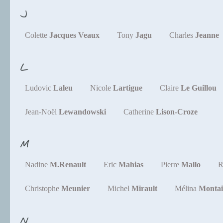
J
Colette
Jacques Veaux
Tony
Jagu
Charles
Jeanne
L
Ludovic
Laleu
Nicole
Lartigue
Claire
Le Guillou
Jean-Noël
Lewandowski
Catherine
Lison-Croze
M
Nadine
M.Renault
Eric
Mahias
Pierre
Mallo
R
Christophe
Meunier
Michel
Mirault
Mélina
Montai
N