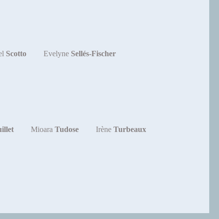
el
Scotto
Evelyne
Sellés-Fischer
illet
Mioara
Tudose
Irène
Turbeaux