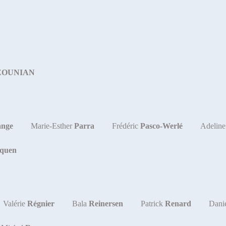
ZOUNIAN
ange
Marie-Esther
Parra
Frédéric
Pasco-Werlé
Adelin
iquen
Valérie
Régnier
Bala
Reinersen
Patrick
Renard
Dani