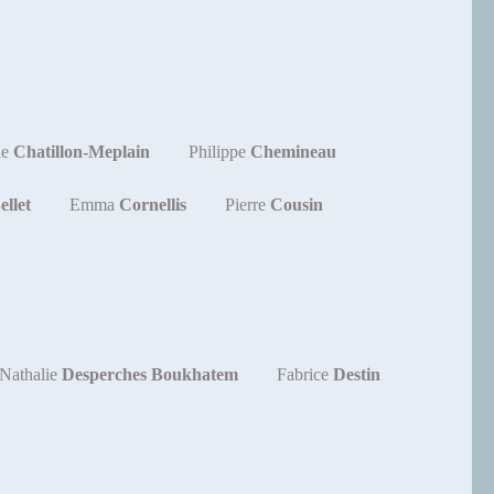
ne
Chatillon-Meplain
Philippe
Chemineau
ellet
Emma
Cornellis
Pierre
Cousin
Nathalie
Desperches Boukhatem
Fabrice
Destin