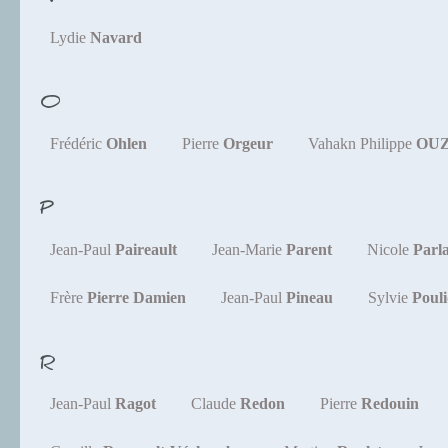
Lydie
Navard
O
Frédéric
Ohlen
Pierre
Orgeur
Vahakn Philippe
OU
P
Jean-Paul
Paireault
Jean-Marie
Parent
Nicole
Parl
Frère
Pierre Damien
Jean-Paul
Pineau
Sylvie
Poul
R
Jean-Paul
Ragot
Claude
Redon
Pierre
Redouin