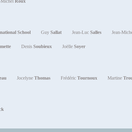
-Michel
Roux
rnational School
Guy
Sallat
Jean-Luc
Salles
Jean-Mich
mette
Denis
Soubieux
Joëlle
Soyer
eau
Jocelyne
Thomas
Frédéric
Tournoux
Martine
Trou
ck