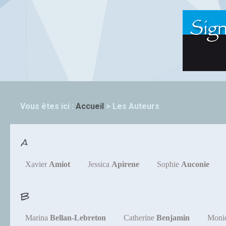
Vous êtes ici :
Accueil
>
Les Auteurs
A
Xavier
Amiot
Jessica
Apirene
Sophie
Auconie
B
Marina
Bellan-Lebreton
Catherine
Benjamin
Moni