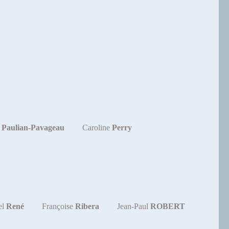
e
Paulian-Pavageau
Caroline
Perry
el
René
Françoise
Ribera
Jean-Paul
ROBERT