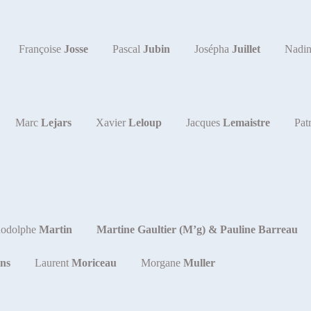
Françoise
Josse
Pascal
Jubin
Josépha
Juillet
Nadi
Marc
Lejars
Xavier
Leloup
Jacques
Lemaistre
Pat
odolphe
Martin
Martine Gaultier (M’g) & Pauline Barreau
ns
Laurent
Moriceau
Morgane
Muller