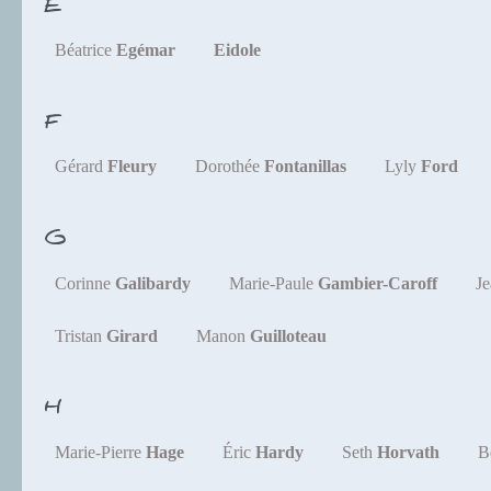
E
Béatrice
Egémar
Eidole
F
Gérard
Fleury
Dorothée
Fontanillas
Lyly
Ford
G
Corinne
Galibardy
Marie-Paule
Gambier-Caroff
J
Tristan
Girard
Manon
Guilloteau
H
Marie-Pierre
Hage
Éric
Hardy
Seth
Horvath
B