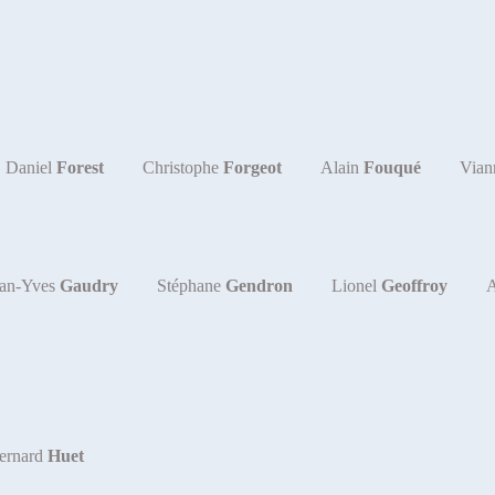
Daniel
Forest
Christophe
Forgeot
Alain
Fouqué
Via
ean-Yves
Gaudry
Stéphane
Gendron
Lionel
Geoffroy
ernard
Huet