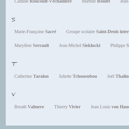
Camille
Roucoult-Véchambre
Martine
Roulet
Jean
S
Marie-Françoise
Sacré
Groupe scolaire
Saint-Denis inte
Marylène
Serrault
Jean-Michel
Sieklucki
Philippe
S
T
Catherine
Taralon
Juliette
Tchouenbou
Joël
Thalin
V
Breath
Valmere
Thierry
Vivier
Jean Louis
von Hau