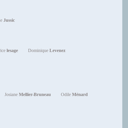
ne
Jussic
rice
lesage
Dominique
Levenez
Josiane
Mellier-Bruneau
Odile
Ménard