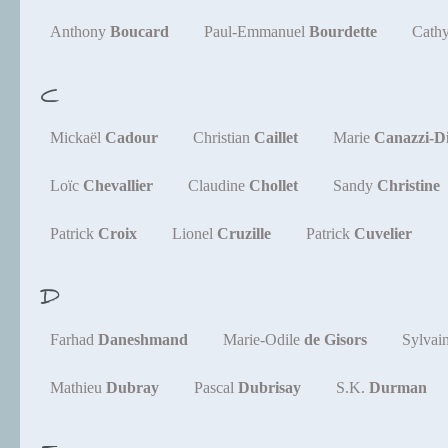
Anthony
Boucard
Paul-Emmanuel
Bourdette
Cath
C
Mickaël
Cadour
Christian
Caillet
Marie
Canazzi-D
Loïc
Chevallier
Claudine
Chollet
Sandy
Christine
Patrick
Croix
Lionel
Cruzille
Patrick
Cuvelier
D
Farhad
Daneshmand
Marie-Odile
de Gisors
Sylvai
Mathieu
Dubray
Pascal
Dubrisay
S.K.
Durman