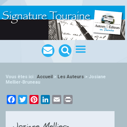
Vous êtes ici :
Accueil
>
Les Auteurs
>
Josiane
Mellier-Bruneau
Facebook
Twitter
Pinterest
LinkedIn
Email
Print