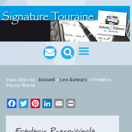
Vous êtes ici :
Accueil
>
Les Auteurs
>
Frédéric
Pasco-Werlé
Facebook
Twitter
Pinterest
LinkedIn
Email
Print