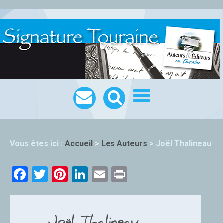
Vous êtes ici :
Accueil
>
Les Auteurs
>
Joël Thalineau
Facebook
Twitter
Pinterest
LinkedIn
Email
Print
Joël Thalineau