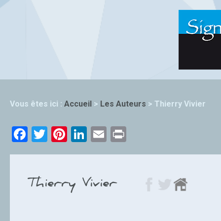
Vous êtes ici :
Accueil
>
Les Auteurs
>
Thierry Vivier
Facebook
Twitter
Pinterest
LinkedIn
Email
Print
Thierry Vivier