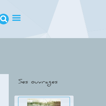
Ses ouvrages
Thumbnail Slider trial version