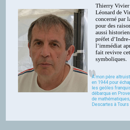
Thierry Vivier
Léonard de Vi
concerné par l
pour des raiso
aussi historie
préfet d’Indre
l’immédiat apr
fait revivre c
symboliques.
À mon père altruis
en 1944 pour échap
les geôles franquis
débarqua en Prove
de mathématiques,
Descartes à Tours e