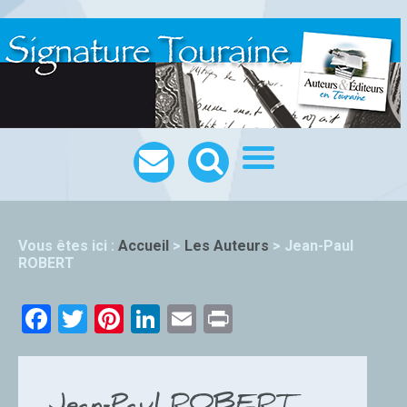
Vous êtes ici :
Accueil
>
Les Auteurs
>
Jean-Paul
ROBERT
Facebook
Twitter
Pinterest
LinkedIn
Email
Print