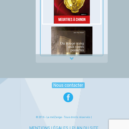
Thumbnail Slider trial version
© 2016 -
La méZange
- Tous droits réservés |
MENTIONS LÉGALES
PLAN DU SITE