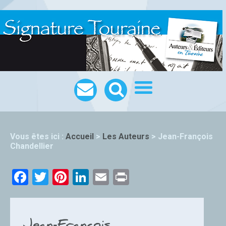
Vous êtes ici :
Accueil
>
Les Auteurs
>
Jean-François
Chandellier
Facebook
Twitter
Pinterest
LinkedIn
Email
Print