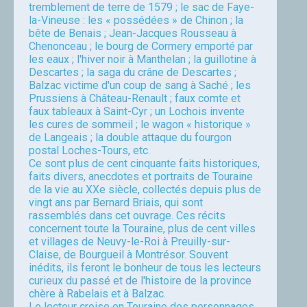
tremblement de terre de 1579 ; le sac de Faye-
la-Vineuse : les « possédées » de Chinon ; la
bête de Benais ; Jean-Jacques Rousseau à
Chenonceau ; le bourg de Cormery emporté par
les eaux ; l'hiver noir à Manthelan ; la guillotine à
Descartes ; la saga du crâne de Descartes ;
Balzac victime d'un coup de sang à Saché ; les
Prussiens à Château-Renault ; faux comte et
faux tableaux à Saint-Cyr ; un Lochois invente
les cures de sommeil ; le wagon « historique »
de Langeais ; la double attaque du fourgon
postal Loches-Tours, etc.
Ce sont plus de cent cinquante faits historiques,
faits divers, anecdotes et portraits de Touraine
de la vie au XXe siècle, collectés depuis plus de
vingt ans par Bernard Briais, qui sont
rassemblés dans cet ouvrage. Ces récits
concernent toute la Touraine, plus de cent villes
et villages de Neuvy-le-Roi à Preuilly-sur-
Claise, de Bourgueil à Montrésor. Souvent
inédits, ils feront le bonheur de tous les lecteurs
curieux du passé et de l'histoire de la province
chère à Rabelais et à Balzac.
Le lecteur croise en Touraine des personnages