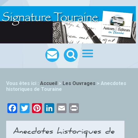
Vous êtes ici :
Accueil
>
Les Ouvrages
>
Anecdotes
historiques de Touraine
Facebook
Twitter
Pinterest
LinkedIn
Email
Print
Anecdotes historiques de