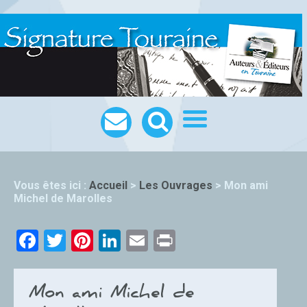
Vous êtes ici :
Accueil
>
Les Ouvrages
>
Mon ami
Michel de Marolles
Facebook
Twitter
Pinterest
LinkedIn
Email
Print
Mon ami Michel de