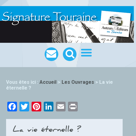
Vous êtes ici :
Accueil
>
Les Ouvrages
>
La vie
éternelle ?
Facebook
Twitter
Pinterest
LinkedIn
Email
Print
La vie éternelle ?