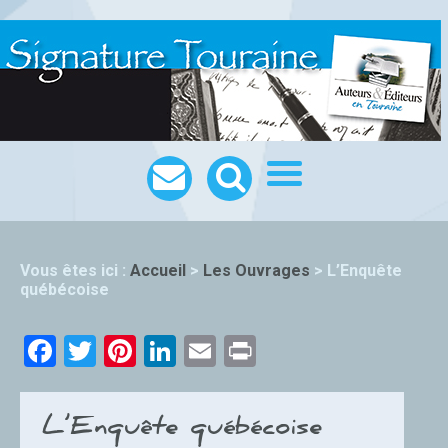
Vous êtes ici :
Accueil
>
Les Ouvrages
>
L’Enquête
québécoise
Facebook
Twitter
Pinterest
LinkedIn
Email
Print
L’Enquête québécoise