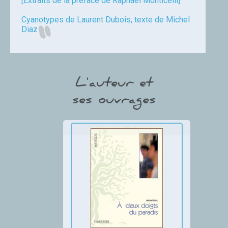
[Extraits de la préface de Raphaël Monticelli]
Cyanotypes de Laurent Dubois, texte de Michel
Diaz
L'auteur et
ses ouvrages