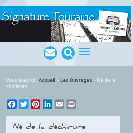
Vous êtes ici :
Accueil
>
Les Ouvrages
>
Né de la
déchirure
Facebook
Twitter
Pinterest
LinkedIn
Email
Print
Né de la déchirure