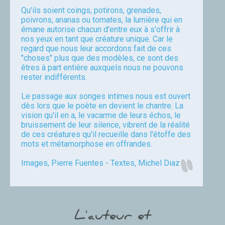
Qu'ils soient coings, potirons, grenades,
poivrons, ananas ou tomates, la lumière qui en
émane autorise chacun d'entre eux à s'offrir à
nos yeux en tant que créature unique. Car le
regard que nous leur accordons fait de ces
"choses" plus que des modèles, ce sont des
êtres à part entière auxquels nous ne pouvons
rester indifférents.
Le passage aux songes intimes nous est ouvert
dès lors que le poète en devient le chantre. La
vision qu'il en a, le vacarme de leurs échos, le
bruissement de leur silence, vibrent de la réalité
de ces créatures qu'il recueille dans l'étoffe des
mots et métamorphose en offrandes.
Images, Pierre Fuentes - Textes, Michel Diaz
L'auteur et