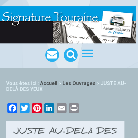
Vous êtes ici :
Accueil
>
Les Ouvrages
>
JUSTE AU-
DELÀ DES YEUX
Facebook
Twitter
Pinterest
LinkedIn
Email
Print
JUSTE AU-DELÀ DES