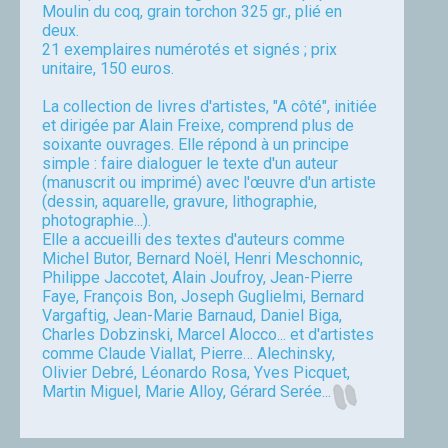
Moulin du coq, grain torchon 325 gr., plié en
deux.
21 exemplaires numérotés et signés ; prix
unitaire, 150 euros.
La collection de livres d'artistes, "A côté", initiée
et dirigée par Alain Freixe, comprend plus de
soixante ouvrages. Elle répond à un principe
simple : faire dialoguer le texte d'un auteur
(manuscrit ou imprimé) avec l'œuvre d'un artiste
(dessin, aquarelle, gravure, lithographie,
photographie...).
Elle a accueilli des textes d'auteurs comme
Michel Butor, Bernard Noël, Henri Meschonnic,
Philippe Jaccotet, Alain Joufroy, Jean-Pierre
Faye, François Bon, Joseph Guglielmi, Bernard
Vargaftig, Jean-Marie Barnaud, Daniel Biga,
Charles Dobzinski, Marcel Alocco... et d'artistes
comme Claude Viallat, Pierre… Alechinsky,
Olivier Debré, Léonardo Rosa, Yves Picquet,
Martin Miguel, Marie Alloy, Gérard Serée...