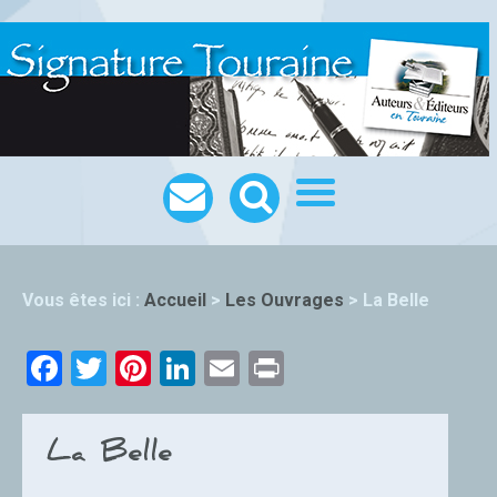
Vous êtes ici :
Accueil
>
Les Ouvrages
>
La Belle
Facebook
Twitter
Pinterest
LinkedIn
Email
Print
La Belle