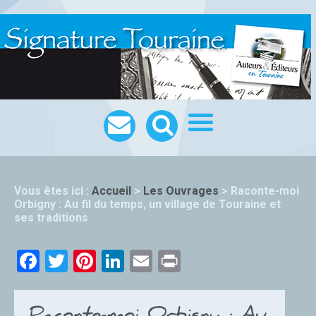
Vous êtes ici :
Accueil
>
Les Ouvrages
>
Raconte-moi
Orbigny : Au fil du temps, un village de Touraine et
ses traditions
Facebook
Twitter
Pinterest
LinkedIn
Email
Print