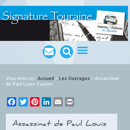
Vous êtes ici :
Accueil
>
Les Ouvrages
>
Assassinat
de Paul Louis Courier
Facebook
Twitter
Pinterest
LinkedIn
Email
Print
Assassinat de Paul Louis