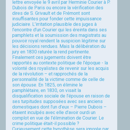
lettre envoyée le 9 avril par Herminie Courier à P.
Dubois de Paris ou encore la vérification des
dires de S. Grivault et de Frémont sont
insuffisantes pour fonder cette impuissance
judiciaire. L’irritation plausible des juges à
l’encontre d’un Courier qui les éreinta dans ses
pamphlets et la soumission des magistrats au
pouvoir royal rendent la suspicion légitime sur
les décisions rendues. Mais la délibération du
jury en 1830 raturée la rend pertinente.
Finalement ces jugements doivent être
rapportés au contexte politique de l’époque - la
volonté des royalistes de revenir sur les acquis
de la révolution – et rapprochés de la
personnalité de la victime comme de celle de
son épouse. En 1825, on élimine le
pamphlétaire, en 1830, on visait la
disqualification sociale de l’épouse en raison de
ses turpitudes supposées avec ses anciens
domestiques dont l’un d’eux – Pierre Dubois –
étaient inculpés avec elle d’avoir ourdi un
complot en vue de l’élimination de Courier. Le
crime politique était-il possible ?
Curieusement cette hypothèse sera ignorée par