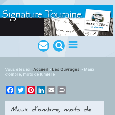
Vous êtes ici :
Accueil
>
Les Ouvrages
>
Maux
d’ombre, mots de lumière
Facebook
Twitter
Pinterest
LinkedIn
Email
Print
Maux d’ombre, mots de