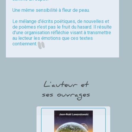
Une même sensibilité à fleur de peau.
Le mélange d'écrits poétiques, de nouvelles et
de poèmes n'est pas le fruit du hasard. Il résulte
d'une organisation réfléchie visant à transmettre
au lecteur les émotions que ces textes
contiennent.
Jean Noël Lewandowski
L'auteur et
ses ouvrages