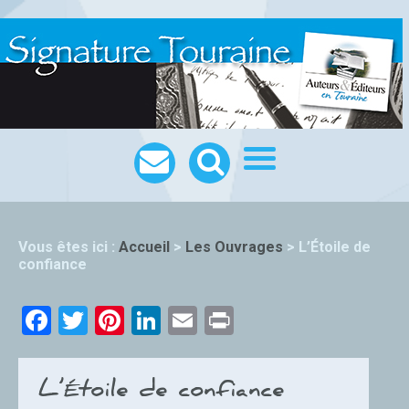
Vous êtes ici :
Accueil
>
Les Ouvrages
>
L’Étoile de
confiance
Facebook
Twitter
Pinterest
LinkedIn
Email
Print
L’Étoile de confiance