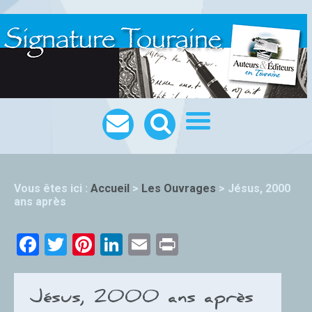
Vous êtes ici :
Accueil
>
Les Ouvrages
>
Jésus, 2000
ans après
Facebook
Twitter
Pinterest
LinkedIn
Email
Print
Jésus, 2000 ans après