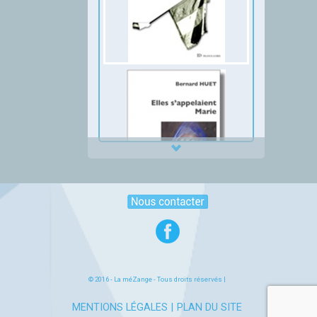
© 2016 -
La méZange
- Tous droits réservés |
MENTIONS LÉGALES
PLAN DU SITE