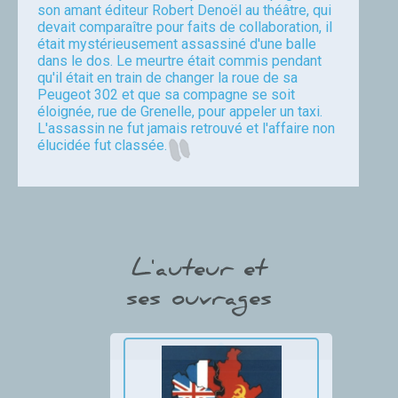
son amant éditeur Robert Denoël au théâtre, qui
devait comparaître pour faits de collaboration, il
était mystérieusement assassiné d'une balle
dans le dos. Le meurtre était commis pendant
qu'il était en train de changer la roue de sa
Peugeot 302 et que sa compagne se soit
éloignée, rue de Grenelle, pour appeler un taxi.
L'assassin ne fut jamais retrouvé et l'affaire non
élucidée fut classée.
Jagu
L'auteur et
ses ouvrages