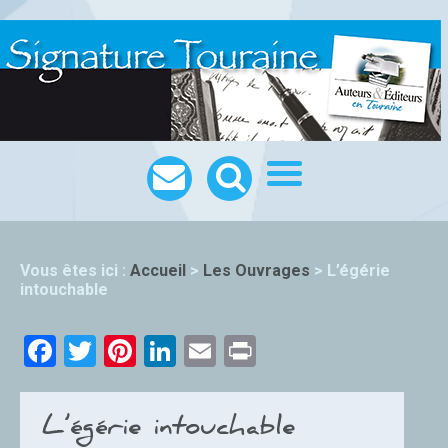
Vous êtes ici :
Accueil
>
Les Ouvrages
>
L’égérie
intouchable
Facebook
Twitter
Pinterest
LinkedIn
Email
Print
L’égérie intouchable