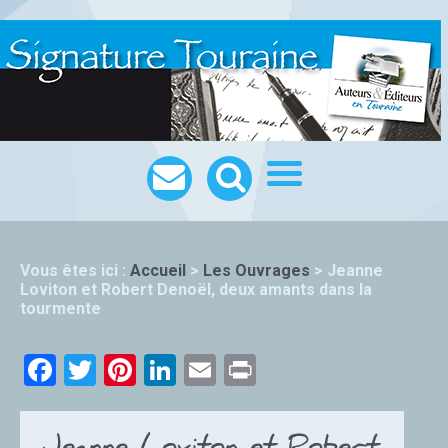
Vous êtes ici :
Accueil
>
Les Ouvrages
>
Jeanne
Loviton et Robert Denoël, deux amants dans la
tourmente
Facebook
Twitter
Pinterest
LinkedIn
Email
Print