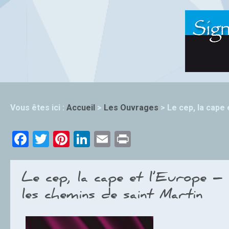
Vous êtes ici :
Accueil
>
Les Ouvrages
>
Le cep, la cape
Facebook
Twitter
Pinterest
LinkedIn
Email
Print
Le cep, la cape et l’Europe – 
les chemins de saint Martin