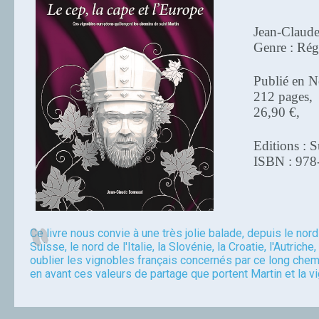
Jean-Claud
Genre : Rég
Publié en 
212 pages,
26,90 €,
Editions : S
ISBN : 978
Ce livre nous convie à une très jolie balade, depuis le nor
Suisse, le nord de l'Italie, la Slovénie, la Croatie, l'Autric
oublier les vignobles français concernés par ce long chemi
en avant ces valeurs de partage que portent Martin et la