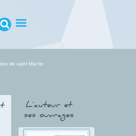
ins de saint Martin
Thumbnail Slider trial
version
L'auteur et
nt
ses ouvrages