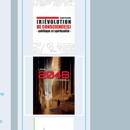
ne
in