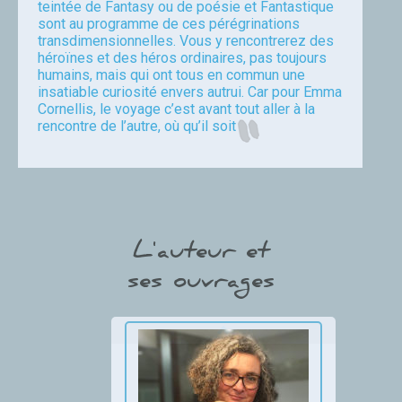
teintée de Fantasy ou de poésie et Fantastique
sont au programme de ces pérégrinations
transdimensionnelles. Vous y rencontrerez des
héroïnes et des héros ordinaires, pas toujours
humains, mais qui ont tous en commun une
insatiable curiosité envers autrui. Car pour Emma
Cornellis, le voyage c’est avant tout aller à la
rencontre de l’autre, où qu’il soit
Emma Cornellis
L'auteur et
ses ouvrages