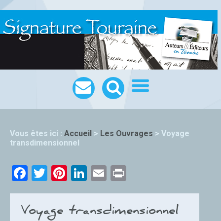
Vous êtes ici :
Accueil
>
Les Ouvrages
>
Voyage
transdimensionnel
Facebook
Twitter
Pinterest
LinkedIn
Email
Print
Voyage transdimensionnel