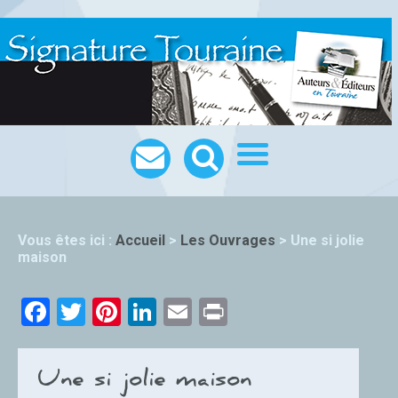
Vous êtes ici :
Accueil
>
Les Ouvrages
>
Une si jolie
maison
Facebook
Twitter
Pinterest
LinkedIn
Email
Print
Une si jolie maison