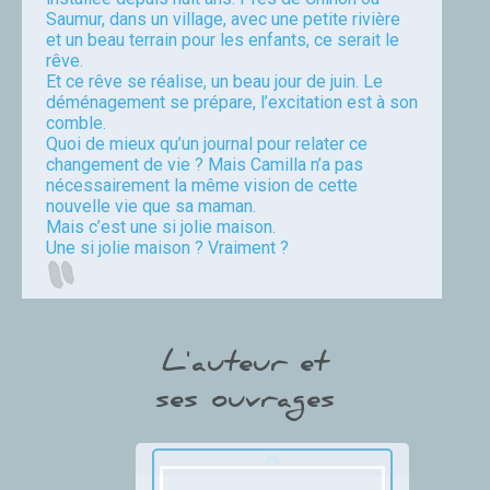
Saumur, dans un village, avec une petite rivière
et un beau terrain pour les enfants, ce serait le
rêve.
Et ce rêve se réalise, un beau jour de juin. Le
déménagement se prépare, l’excitation est à son
comble.
Quoi de mieux qu’un journal pour relater ce
changement de vie ? Mais Camilla n’a pas
nécessairement la même vision de cette
nouvelle vie que sa maman.
Mais c’est une si jolie maison.
Une si jolie maison ? Vraiment ?
L'auteur et
ses ouvrages