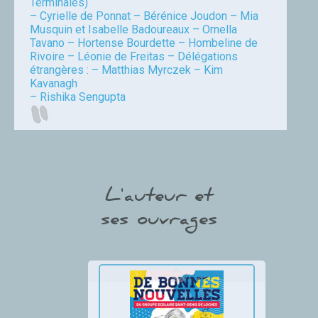
Terminales)
– Cyrielle de Ponnat – Bérénice Joudon – Mia
Musquin et Isabelle Badoureaux – Ornella
Tavano – Hortense Bourdette – Hombeline de
Rivoire – Léonie de Freitas – Délégations
étrangères : – Matthias Myrczek – Kim
Kavanagh
– Rishika Sengupta
Paul-Emmanuel Bourdette
L'auteur et
ses ouvrages
Thumbnail Slider trial version