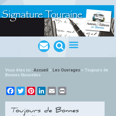
Vous êtes ici :
Accueil
>
Les Ouvrages
>
Toujours de
Bonnes Nouvelles
Facebook
Twitter
Pinterest
LinkedIn
Email
Print
Toujours de Bonnes