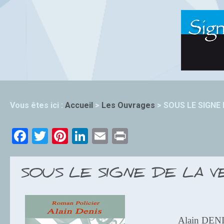
Vous êtes ici :
Accueil
>
Les Ouvrages
>
SOUS LE SIGNE
Facebook
Twitter
Pinterest
LinkedIn
Email
Print
SOUS LE SIGNE DE LA 
Alain DEN