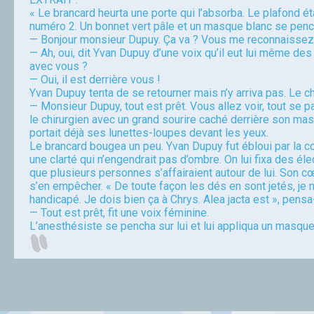
« Le brancard heurta une porte qui l’absorba. Le plafond éta
numéro 2. Un bonnet vert pâle et un masque blanc se pencha
— Bonjour monsieur Dupuy. Ça va ? Vous me reconnaissez ?
— Ah, oui, dit Yvan Dupuy d’une voix qu’il eut lui même des 
avec vous ?
— Oui, il est derrière vous !
Yvan Dupuy tenta de se retourner mais n’y arriva pas. Le c
— Monsieur Dupuy, tout est prêt. Vous allez voir, tout se p
le chirurgien avec un grand sourire caché derrière son ma
portait déjà ses lunettes-loupes devant les yeux.
Le brancard bougea un peu. Yvan Dupuy fut ébloui par la c
une clarté qui n’engendrait pas d’ombre. On lui fixa des éle
que plusieurs personnes s’affairaient autour de lui. Son cœur 
s’en empêcher. « De toute façon les dés en sont jetés, je 
handicapé. Je dois bien ça à Chrys. Alea jacta est », pensa-t
— Tout est prêt, fit une voix féminine.
L’anesthésiste se pencha sur lui et lui appliqua un masque
Alain Denis