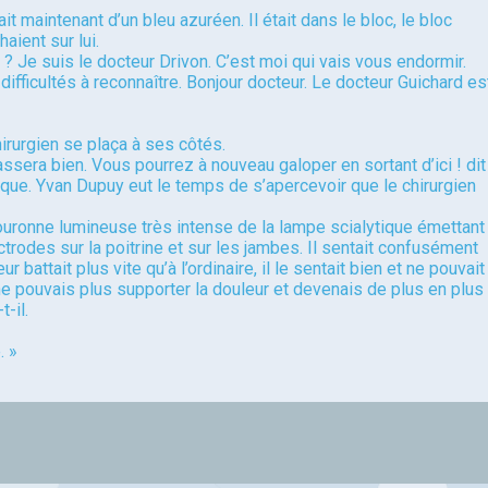
it maintenant d’un bleu azuréen. Il était dans le bloc, le bloc
ient sur lui.
 Je suis le docteur Drivon. C’est moi qui vais vous endormir.
difficultés à reconnaître. Bonjour docteur. Le docteur Guichard es
hirurgien se plaça à ses côtés.
assera bien. Vous pourrez à nouveau galoper en sortant d’ici ! dit
sque. Yvan Dupuy eut le temps de s’apercevoir que le chirurgien
ouronne lumineuse très intense de la lampe scialytique émettant
ctrodes sur la poitrine et sur les jambes. Il sentait confusément
battait plus vite qu’à l’ordinaire, il le sentait bien et ne pouvait
ne pouvais plus supporter la douleur et devenais de plus en plus
-il.
. »