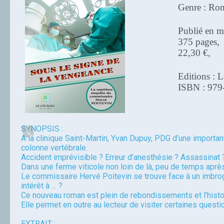
Genre : Rom
Publié en m
375 pages,
22,30 €,
Editions : 
ISBN : 979
SYNOPSIS :
A la clinique Saint-Martin, Yvan Dupuy, PDG d’une importan
colonne vertébrale.
Accident imprévisible ? Erreur d’anesthésie ? Assassinat ?
Dans une ferme viticole non loin de là, peu de temps aprè
Le commissaire Hervé Poitevin se trouve face à un imbrog
intérêt à … ?
Ce nouveau roman est plein de rebondissements et l’histoi
Elle permet en outre au lecteur de visiter certaines questio
EXTRAIT :