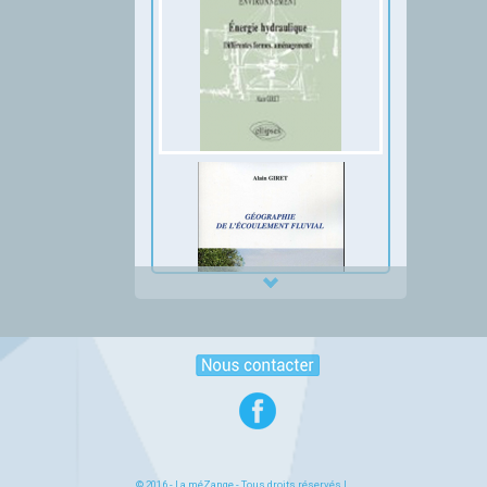
© 2016 -
La méZange
- Tous droits réservés |