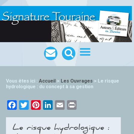
Vous êtes ici :
Accueil
>
Les Ouvrages
>
Le risque
hydrologique : du concept à sa gestion
Facebook
Twitter
Pinterest
LinkedIn
Email
Print
Le risque hydrologique :