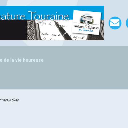
re de la vie heureuse
ureuse