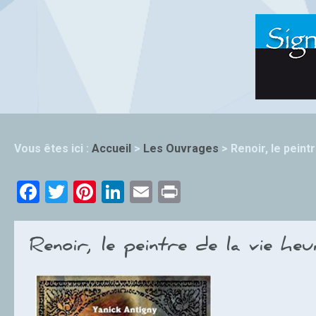
Vous êtes ici :
Accueil
>
Les Ouvrages
>
Renoir, le peint
Facebook
Twitter
Pinterest
LinkedIn
Email
Print
Renoir, le peintre de la vie he