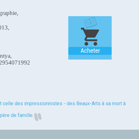
graphie,
013,
Antya,
82954071992
 celle des impressionnistes - des Beaux-Arts à sa mort à
 père de famille.