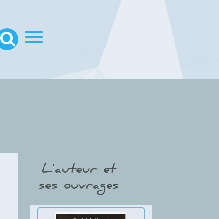
Thumbnail Slider trial
version
L'auteur et
ses ouvrages