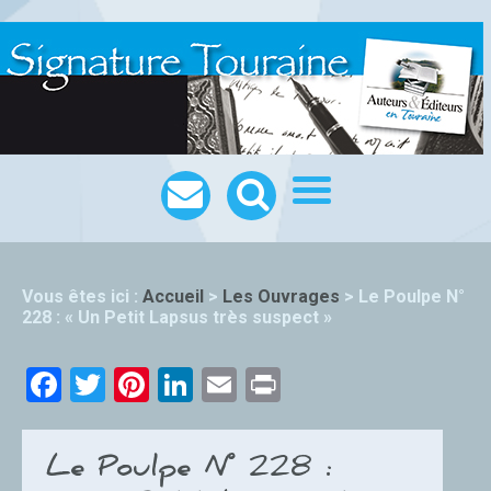
Vous êtes ici :
Accueil
>
Les Ouvrages
>
Le Poulpe N°
228 : « Un Petit Lapsus très suspect »
Facebook
Twitter
Pinterest
LinkedIn
Email
Print
Le Poulpe N° 228 :