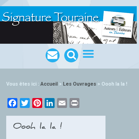
Vous êtes ici :
Accueil
>
Les Ouvrages
>
Oooh la la !
Facebook
Twitter
Pinterest
LinkedIn
Email
Print
Oooh la la !