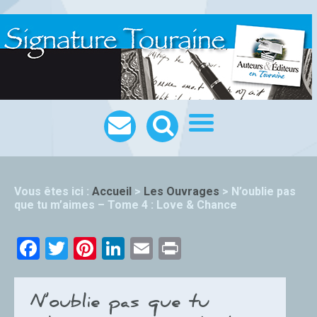
Vous êtes ici :
Accueil
>
Les Ouvrages
>
N’oublie pas
que tu m’aimes – Tome 4 : Love & Chance
Facebook
Twitter
Pinterest
LinkedIn
Email
Print
N’oublie pas que tu