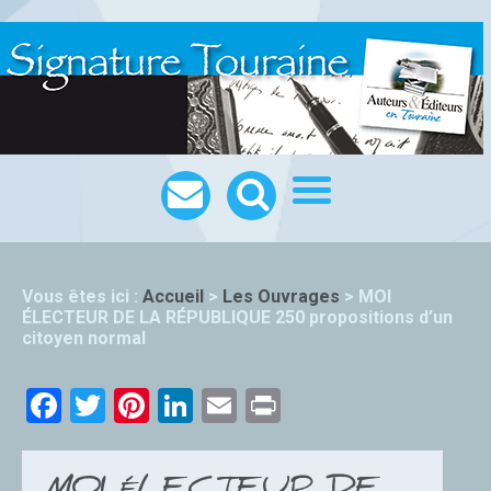
Vous êtes ici :
Accueil
>
Les Ouvrages
>
MOI
ÉLECTEUR DE LA RÉPUBLIQUE 250 propositions d’un
citoyen normal
Facebook
Twitter
Pinterest
LinkedIn
Email
Print