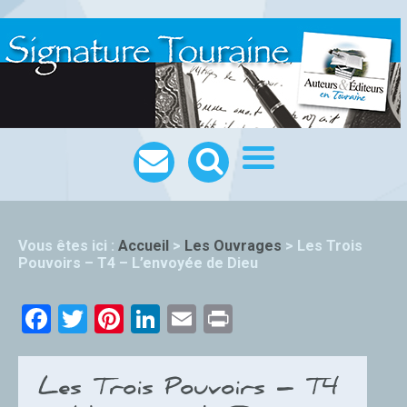
Vous êtes ici :
Accueil
>
Les Ouvrages
>
Les Trois
Pouvoirs – T4 – L’envoyée de Dieu
Facebook
Twitter
Pinterest
LinkedIn
Email
Print
Les Trois Pouvoirs – T4