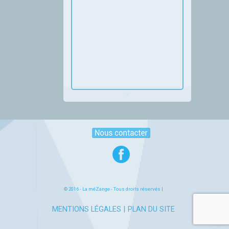
© 2016 -
La méZange
- Tous droits réservés |
MENTIONS LÉGALES
PLAN DU SITE