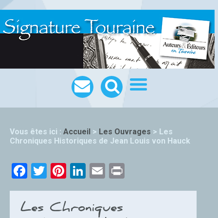
Vous êtes ici :
Accueil
>
Les Ouvrages
>
Les
Chroniques Historiques de Jean Louis von Hauck
Facebook
Twitter
Pinterest
LinkedIn
Email
Print
Les Chroniques