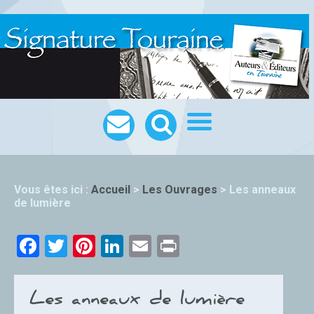
Vous êtes ici :
Accueil
>
Les Ouvrages
>
Les anneaux
de lumière
Facebook
Twitter
Pinterest
LinkedIn
Email
Print
Les anneaux de lumière