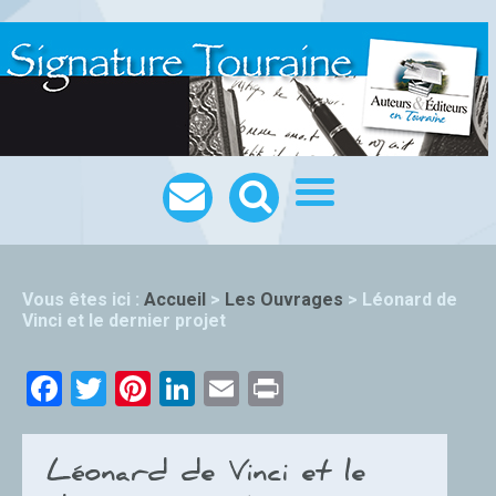
Vous êtes ici :
Accueil
>
Les Ouvrages
>
Léonard de
Vinci et le dernier projet
Facebook
Twitter
Pinterest
LinkedIn
Email
Print
Léonard de Vinci et le