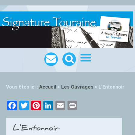
Vous êtes ici :
Accueil
>
Les Ouvrages
>
L’Entonnoir
Facebook
Twitter
Pinterest
LinkedIn
Email
Print
L’Entonnoir