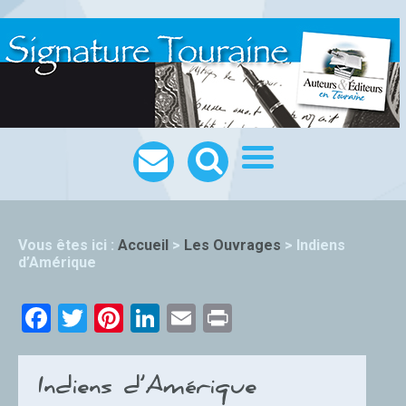
Vous êtes ici :
Accueil
>
Les Ouvrages
>
Indiens
d’Amérique
Facebook
Twitter
Pinterest
LinkedIn
Email
Print
Indiens d’Amérique