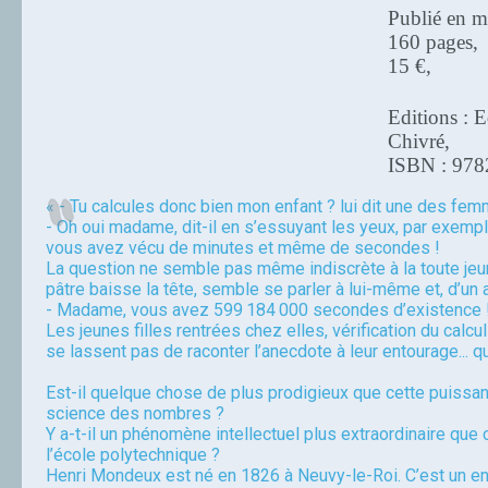
Publié en m
160 pages,
15 €,
Editions : 
Chivré,
ISBN : 97
« - Tu calcules donc bien mon enfant ? lui dit une des fem
- Oh oui madame, dit-il en s’essuyant les yeux, par exempl
vous avez vécu de minutes et même de secondes !
La question ne semble pas même indiscrète à la toute je
pâtre baisse la tête, semble se parler à lui-même et, d’un a
- Madame, vous avez 599 184 000 secondes d’existence 
Les jeunes filles rentrées chez elles, vérification du calcu
se lassent pas de raconter l’anecdote à leur entourage... qui
Est-il quelque chose de plus prodigieux que cette puissan
science des nombres ?
Y a-t-il un phénomène intellectuel plus extraordinaire que 
l’école polytechnique ?
Henri Mondeux est né en 1826 à Neuvy-le-Roi. C’est un enf