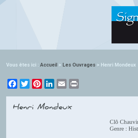
Vous êtes ici :
Accueil
>
Les Ouvrages
>
Henri Mondeux
Facebook
Twitter
Pinterest
LinkedIn
Email
Print
Henri Mondeux
Clô Chauvi
Genre : Hist