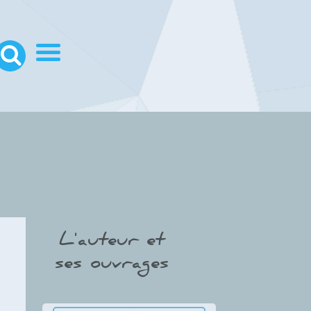
L'auteur et
ses ouvrages
Thumbnail Slider trial version