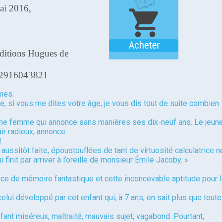
ai 2016,
Editions Hugues de
82916043821
mes.
e, si vous me dites votre âge, je vous dis tout de suite combien
une femme qui annonce sans manières ses dix-neuf ans. Le jeun
ir radieux, annonce :
!
l aussitôt faite, époustouflées de tant de virtuosité calculatrice n
 finit par arriver à l’oreille de monsieur Émile Jacoby. »
ce de mémoire fantastique et cette inconcevable aptitude pour l
celui développé par cet enfant qui, à 7 ans, en sait plus que toute
ant miséreux, maltraité, mauvais sujet, vagabond. Pourtant,