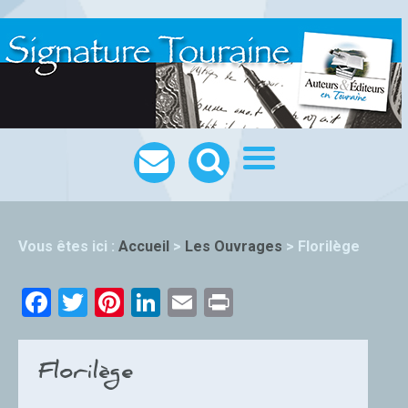
Vous êtes ici :
Accueil
>
Les Ouvrages
>
Florilège
Facebook
Twitter
Pinterest
LinkedIn
Email
Print
Florilège