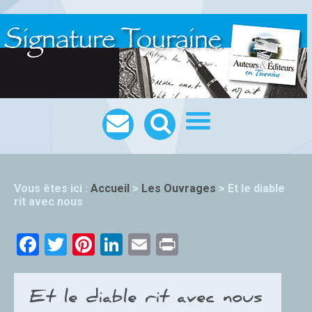
Vous êtes ici :
Accueil
>
Les Ouvrages
>
Et le diable
rit avec nous
Facebook
Twitter
Pinterest
LinkedIn
Email
Print
Et le diable rit avec nous