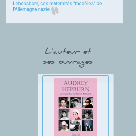
Lebensborn, ces maternités "modèles" de
l'Allemagne nazie.
frain
L'auteur et
ses ouvrages