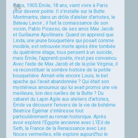
Paris, 1905.Émile, 18 ans, vient vivre à Paris
pour devenir poète. Il s'installe sur la Butte
Montmartre, dans un drôle d’atelier d'artistes, le
Bateau Lavoir ; il fait la connaissance de son
voisin, Pablo Picasso, de ses amis Max Jacob
et Guillaume Apollinaire. Quand on apprend que
Linda, une jeune bouquetière qui posait comme
modèle, est retrouvée morte après être tombée
du quatrième étage, tous pensent à un suicide,
mais Émile, l’apprenti poète, n'est pas convaincu.
Avec l'aide de Max Jacob et de la jolie Virginie, il
va reconstituer la sombre histoire de la petite
bouquetière. Aimait-elle encore Louis, le bel
apache qui l'avait abandonnée ? Qui était son
mystérieux amoureux qui lui avait promis une vie
meilleure, loin des ruelles de la Butte ? Du
cabaret du Lapin Agile aux ateliers d'artistes,
Émile va découvrir l'envers de la vie de bohême.
Béatrice Égémar s'intéresse tout
particulièrement au roman historique. Après
avoir exploré l'Égypte ancienne avec L'Œil de
Seth, la France de la Renaissance avec Les
Noces vermeilles, elle explore aujourd’hui le