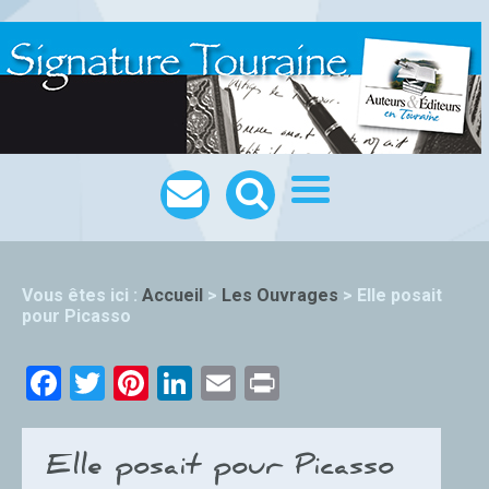
Vous êtes ici :
Accueil
>
Les Ouvrages
>
Elle posait
pour Picasso
Facebook
Twitter
Pinterest
LinkedIn
Email
Print
Elle posait pour Picasso