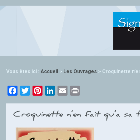
Vous êtes ici :
Accueil
>
Les Ouvrages
>
Croquinette n’en
Facebook
Twitter
Pinterest
LinkedIn
Email
Print
Croquinette n’en fait qu’a sa t