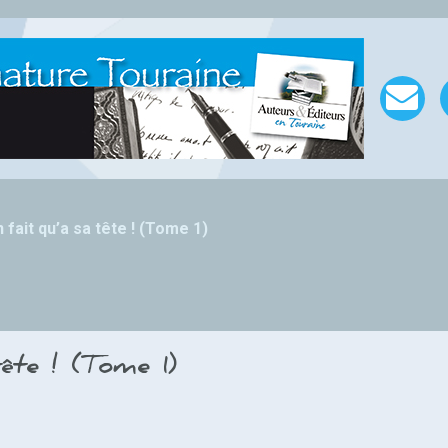
 fait qu’a sa tête ! (Tome 1)
ête ! (Tome 1)