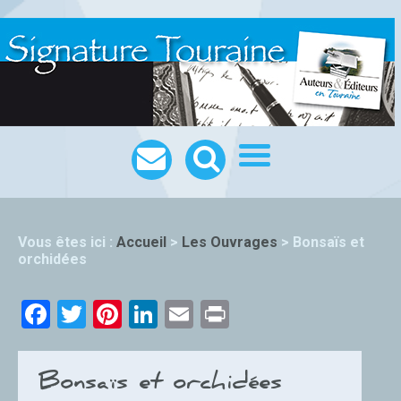
Vous êtes ici :
Accueil
>
Les Ouvrages
>
Bonsaïs et
orchidées
Facebook
Twitter
Pinterest
LinkedIn
Email
Print
Bonsaïs et orchidées