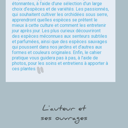
étonnantes, à l’aide d’une sélection d’un large
choix d’espèces et de variétés. Les passionnés,
qui souhaitent cultiver les orchidées sous serre,
apprendront quelles espèces se prêtent le
mieux à cette culture et comment les entretenir
jour après jour. Les plus curieux découvriront
des espèces méconnues aux senteurs subtiles
et parfumées, ainsi que des espèces sauvages
qui poussent dans nos jardins et d’autres aux
formes et couleurs originales. Enfin, le cahier
pratique vous guidera pas à pas, à l’aide de
photos, pour les soins et entretiens à apporter à
ces plantes.
Jean-Luc Salles
L'auteur et
ses ouvrages